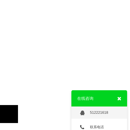
在线咨询
陌尚花开烘焙店-品牌定位策划+设计
512221618
联系电话