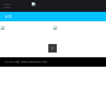
全部
首页
全部
品牌定位设计案例
泉城大酒店-系统性品牌定位策划+设
QUANCHENG HOTEL
FENGGUANG HOLIDAY HOTEL
品牌全案策划设计
业务领域
产品包装设计
1
关于锐典
品牌vi形象设计
(©) 2026 锐典_系统性品牌策划设计专家.
商业空间装修设计
联系我们